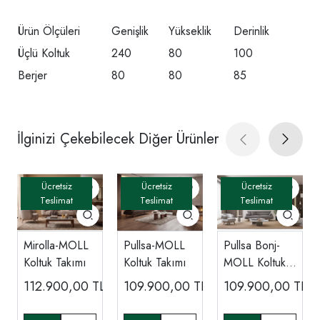
Ürün Ölçüleri
Genişlik
Yükseklik
Derinlik
Üçlü Koltuk
240
80
100
Berjer
80
80
85
İlginizi Çekebilecek Diğer Ürünler
Mirolla-MOLL
Pullsa-MOLL
Pullsa Bonj-
Koltuk Takımı
Koltuk Takımı
MOLL Koltuk
Takımı
112.900,00
TL
109.900,00
TL
109.900,00
TL