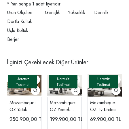
* Yan sehpa 1 adet fiyatıdır
Ürün Ölçüleri
Genişlik
Yükseklik
Derinlik
Dörtlü Koltuk
Üçlü Koltuk
Berjer
İlginizi Çekebilecek Diğer Ürünler
Mozambique-
Mozambique-
Mozambique-
ÖZ Yatak
ÖZ Yemek
ÖZ Tv Ünitesi
Odası
Odası
250.900,00
TL
199.900,00
TL
69.900,00
TL