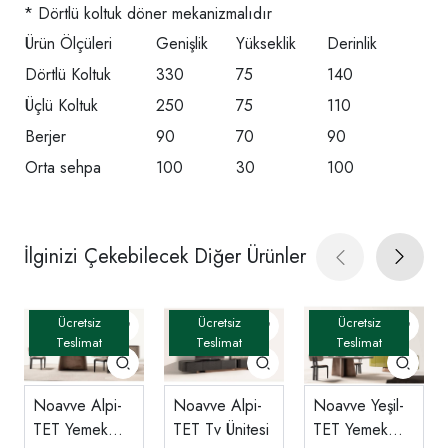
* Dörtlü koltuk döner mekanizmalıdır
Ürün Ölçüleri
Genişlik
Yükseklik
Derinlik
Dörtlü Koltuk
330
75
140
Üçlü Koltuk
250
75
110
Berjer
90
70
90
Orta sehpa
100
30
100
İlginizi Çekebilecek Diğer Ürünler
Noavve Alpi-
Noavve Alpi-
Noavve Yeşil-
TET Yemek
TET Tv Ünitesi
TET Yemek