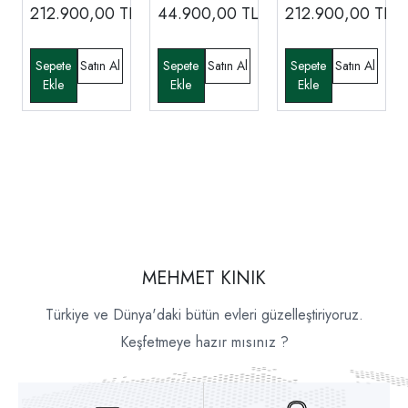
Odası
Odası
212.900,00
TL
44.900,00
TL
212.900,00
TL
MEHMET KINIK
Türkiye ve Dünya'daki bütün evleri güzelleştiriyoruz.
Keşfetmeye hazır mısınız ?