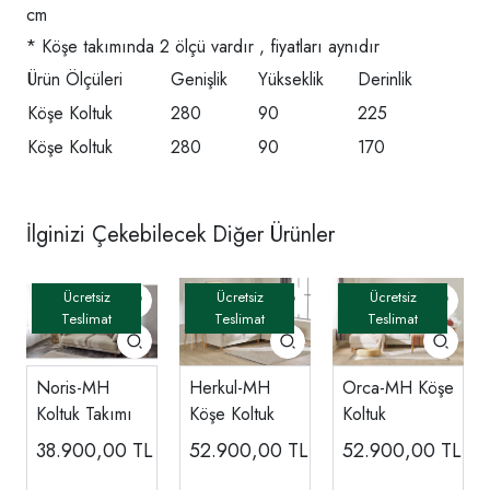
cm
* Köşe takımında 2 ölçü vardır , fiyatları aynıdır
Ürün Ölçüleri
Genişlik
Yükseklik
Derinlik
Köşe Koltuk
280
90
225
Köşe Koltuk
280
90
170
İlginizi Çekebilecek Diğer Ürünler
Noris-MH
Herkul-MH
Orca-MH Köşe
Koltuk Takımı
Köşe Koltuk
Koltuk
38.900,00
TL
52.900,00
TL
52.900,00
TL