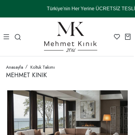
Türkiye'nin Her Yerine ÜCRETSİZ TES
Anasayfa
Koltuk Takımı
MEHMET KINIK