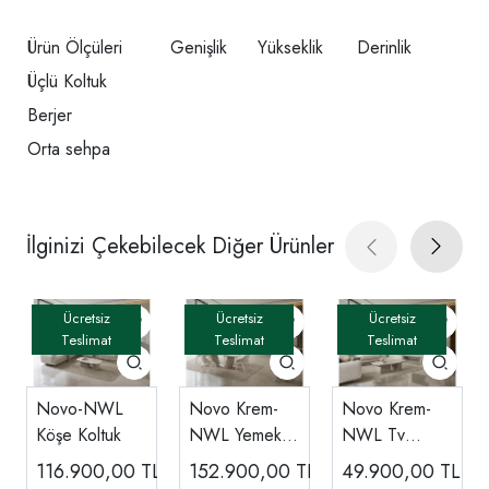
Ürün Ölçüleri
Genişlik
Yükseklik
Derinlik
Üçlü Koltuk
Berjer
Orta sehpa
İlginizi Çekebilecek Diğer Ürünler
Novo-NWL
Novo Krem-
Novo Krem-
Köşe Koltuk
NWL Yemek
NWL Tv
Odası
Ünitesi
116.900,00
TL
152.900,00
TL
49.900,00
TL