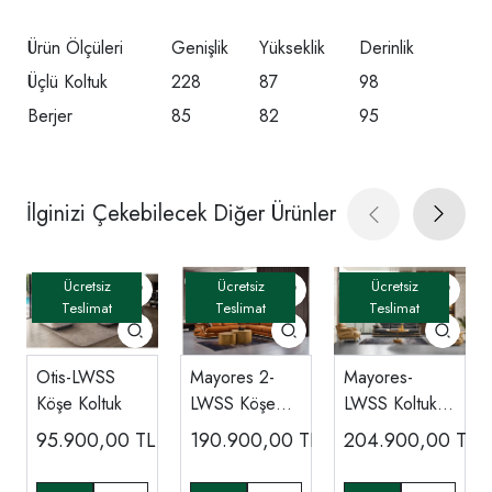
Ürün Ölçüleri
Genişlik
Yükseklik
Derinlik
Üçlü Koltuk
228
87
98
Berjer
85
82
95
İlginizi Çekebilecek Diğer Ürünler
Otis-LWSS
Mayores 2-
Mayores-
Köşe Koltuk
LWSS Köşe
LWSS Koltuk
Koltuk
Takımı
95.900,00
TL
190.900,00
TL
204.900,00
TL