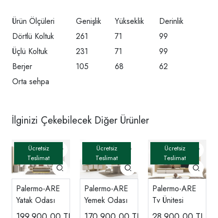
Ürün Ölçüleri
Genişlik
Yükseklik
Derinlik
Dörtlü Koltuk
261
71
99
Üçlü Koltuk
231
71
99
Berjer
105
68
62
Orta sehpa
İlginizi Çekebilecek Diğer Ürünler
Palermo-ARE
Palermo-ARE
Palermo-ARE
Yatak Odası
Yemek Odası
Tv Ünitesi
199.900,00
TL
170.900,00
TL
28.900,00
TL