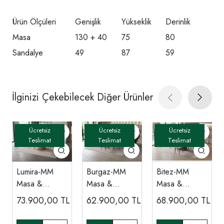
Ürün Ölçüleri
Genişlik
Yükseklik
Derinlik
Masa
130 + 40
75
80
Sandalye
49
87
59
İlginizi Çekebilecek Diğer Ürünler
Lumira-MM
Burgaz-MM
Bitez-MM
Masa &
Masa &
Masa &
Sandalye
Sandalye
Sandalye
73.900,00
TL
62.900,00
TL
68.900,00
TL