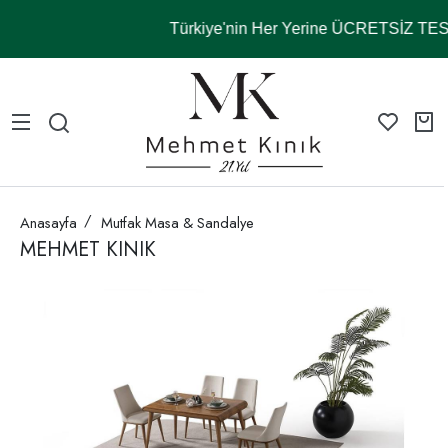
Türkiye'nin Her Yerine ÜCRETSİZ T
Anasayfa
Mutfak Masa & Sandalye
MEHMET KINIK