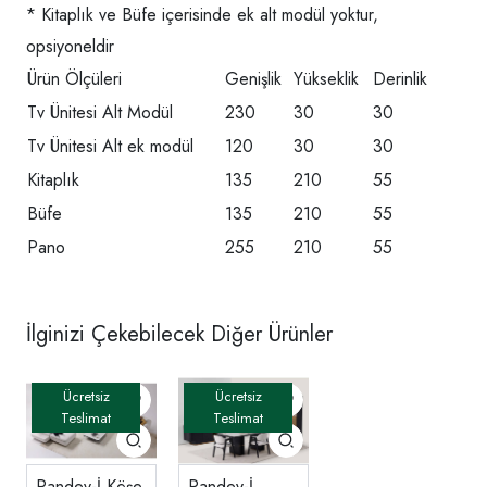
* Kitaplık ve Büfe içerisinde ek alt modül yoktur,
opsiyoneldir
Ürün Ölçüleri
Genişlik
Yükseklik
Derinlik
Tv Ünitesi Alt Modül
230
30
30
Tv Ünitesi Alt ek modül
120
30
30
Kitaplık
135
210
55
Büfe
135
210
55
Pano
255
210
55
İlginizi Çekebilecek Diğer Ürünler
Pandev-İ Köşe
Pandev-İ