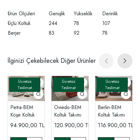
Ürün Ölçüleri
Genişlik
Yükseklik
Derinlik
Üçlü Koltuk
244
78
107
Berjer
83
92
78
İlginizi Çekebilecek Diğer Ürünler
Petra-BEM
Oviedo-BEM
Berlin-BEM
Köşe Koltuk
Koltuk Takımı
Koltuk Takımı
94.900,00
TL
120.900,00
TL
116.900,00
TL