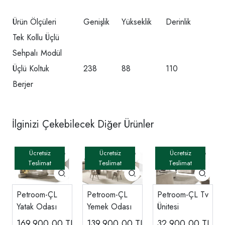
Ürün Ölçüleri
Genişlik
Yükseklik
Derinlik
Tek Kollu Üçlü
Sehpalı Modül
Üçlü Koltuk
238
88
110
Berjer
İlginizi Çekebilecek Diğer Ürünler
Petroom-ÇL
Petroom-ÇL
Petroom-ÇL Tv
Yatak Odası
Yemek Odası
Ünitesi
169.900,00
TL
139.900,00
TL
32.900,00
TL