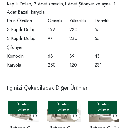
Kapılı Dolap, 2 Adet komidin,1 Adet Şifonyer ve ayna, 1
Adet Bazalı karyola
Ürün Ölçüleri
Genişlik
Yükseklik
Derinlik
3 Kapılı Dolap
159
230
65
2 Kapılı Dolap
97
230
65
Şifonyer
Komodin
68
39
43
Karyola
250
120
231
İlginizi Çekebilecek Diğer Ürünler
Petroom-ÇL
Petroom-ÇL
Petroom-ÇL Tv