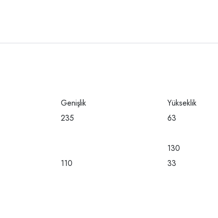
Genişlik
Yükseklik
235
63
130
110
33