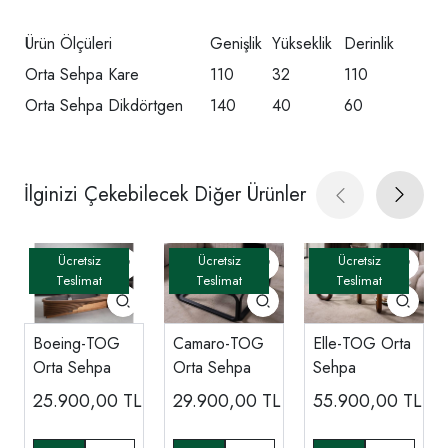
Ürün Ölçüleri
Genişlik
Yükseklik
Derinlik
Orta Sehpa Kare
110
32
110
Orta Sehpa Dikdörtgen
140
40
60
İlginizi Çekebilecek Diğer Ürünler
Boeing-TOG
Camaro-TOG
Elle-TOG Orta
Orta Sehpa
Orta Sehpa
Sehpa
25.900,00
TL
29.900,00
TL
55.900,00
TL