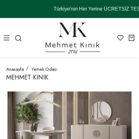
Türkiye'nin Her Yerine ÜCRETSİZ T
Anasayfa
Yemek Odası
MEHMET KINIK