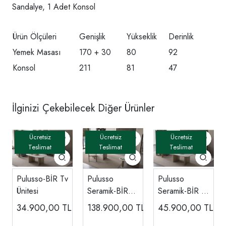
Sandalye, 1 Adet Konsol
Ürün Ölçüleri
Genişlik
Yükseklik
Derinlik
Yemek Masası
170 + 30
80
92
Konsol
211
81
47
İlginizi Çekebilecek Diğer Ürünler
Pulusso-BİR Tv
Pulusso
Pulusso
Ünitesi
Seramik-BİR
Seramik-BİR Tv
Yemek Odası
Ünitesi
34.900,00
TL
138.900,00
TL
45.900,00
TL