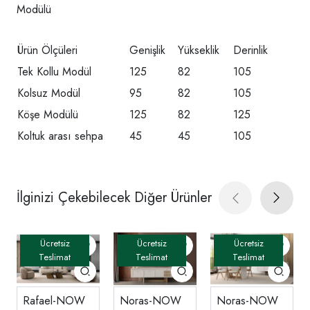
Modülü
Ürün Ölçüleri
Genişlik
Yükseklik
Derinlik
Tek Kollu Modül
125
82
105
Kolsuz Modül
95
82
105
Köşe Modülü
125
82
125
Koltuk arası sehpa
45
45
105
İlginizi Çekebilecek Diğer Ürünler
Rafael-NOW
Noras-NOW
Noras-NOW