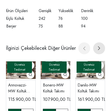
Ürün Ölçüleri
Genişlik
Yükseklik
Derinlik
Üçlü Koltuk
242
76
100
Berjer
75
88
94
İlginizi Çekebilecek Diğer Ürünler
Annovazzi-
Bonero-MW
Danilo-MW
MW Koltuk
Koltuk Takımı
Koltuk Takımı
Takımı
115.900,00
TL
107.900,00
TL
161.900,00
TL