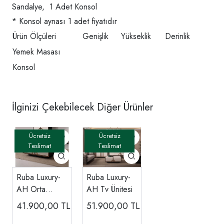
Sandalye, 1 Adet Konsol
* Konsol aynası 1 adet fiyatıdır
Ürün Ölçüleri
Genişlik
Yükseklik
Derinlik
Yemek Masası
Konsol
İlginizi Çekebilecek Diğer Ürünler
Ruba Luxury-
Ruba Luxury-
AH Orta
AH Tv Ünitesi
Sehpa
41.900,00
TL
51.900,00
TL