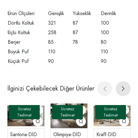
Ürün Ölçüleri
Genişlik
Yükseklik
Derinlik
Dörtlü Koltuk
321
87
100
Üçlü Koltuk
258
87
100
Berjer
85
78
80
Büyük Puf
110
110
Küçük Puf
90
90
İlginizi Çekebilecek Diğer Ürünler
Santoria-DİD
Olimpiya-DİD
Kraff-DİD