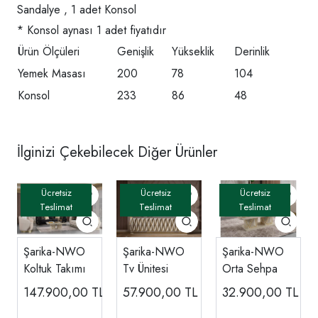
Sandalye , 1 adet Konsol
* Konsol aynası 1 adet fiyatıdır
Ürün Ölçüleri
Genişlik
Yükseklik
Derinlik
Yemek Masası
200
78
104
Konsol
233
86
48
İlginizi Çekebilecek Diğer Ürünler
Şarika-NWO
Şarika-NWO
Şarika-NWO
Koltuk Takımı
Tv Ünitesi
Orta Sehpa
147.900,00
TL
57.900,00
TL
32.900,00
TL