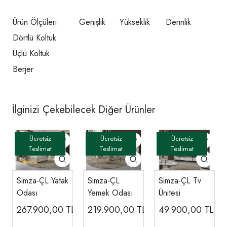
Ürün Ölçüleri
Genişlik
Yükseklik
Derinlik
Dörtlü Koltuk
Üçlü Koltuk
Berjer
İlginizi Çekebilecek Diğer Ürünler
Simza-ÇL Yatak
Simza-ÇL
Simza-ÇL Tv
Odası
Yemek Odası
Ünitesi
267.900,00
TL
219.900,00
TL
49.900,00
TL