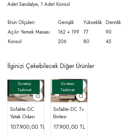
Adet Sandalye, 1 Adet Konsol
Ürün Ölçüleri
Genişlik
Yükseklik
Derinlik
Açılır Yemek Masası
162 + 199
77
90
Konsol
206
80
45
İlginizi Çekebilecek Diğer Ürünler
Sofalite-DC
Sofalite-DC Tv
Yatak Odası
Ünitesi
107.900,00
TL
17.900,00
TL