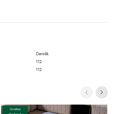
Derinlik
112
112