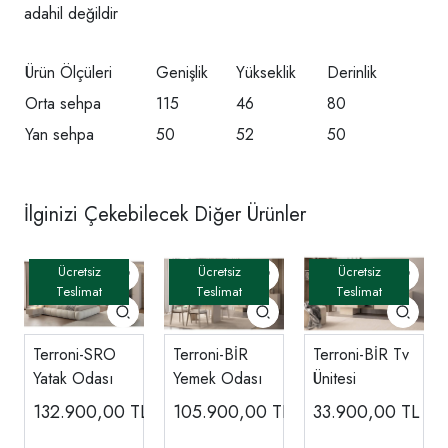
adahil değildir
Ürün Ölçüleri
Genişlik
Yükseklik
Derinlik
Orta sehpa
115
46
80
Yan sehpa
50
52
50
İlginizi Çekebilecek Diğer Ürünler
Terroni-SRO
Terroni-BİR
Terroni-BİR Tv
Yatak Odası
Yemek Odası
Ünitesi
132.900,00
TL
105.900,00
TL
33.900,00
TL