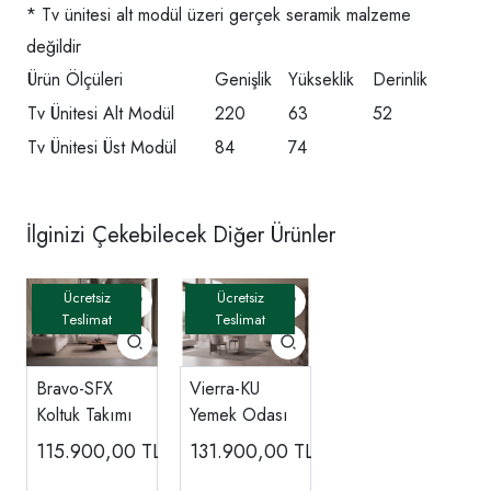
* Tv ünitesi alt modül üzeri gerçek seramik malzeme
değildir
Ürün Ölçüleri
Genişlik
Yükseklik
Derinlik
Tv Ünitesi Alt Modül
220
63
52
Tv Ünitesi Üst Modül
84
74
İlginizi Çekebilecek Diğer Ürünler
Bravo-SFX
Vierra-KU
Koltuk Takımı
Yemek Odası
115.900,00
TL
131.900,00
TL