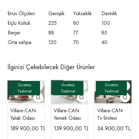
Ürün Ölçüleri
Genişlik
Yükseklik
Derinlik
Üçlü Koltuk
225
80
100
Berjer
88
77
85
Orta sehpa
120
70
40
İlginizi Çekebilecek Diğer Ürünler
Villare-CAN
Villare-CAN
Villare-CAN
Yatak Odası
Yemek Odası
Tv Ünitesi
189.900,00
TL
139.900,00
TL
34.900,00
TL