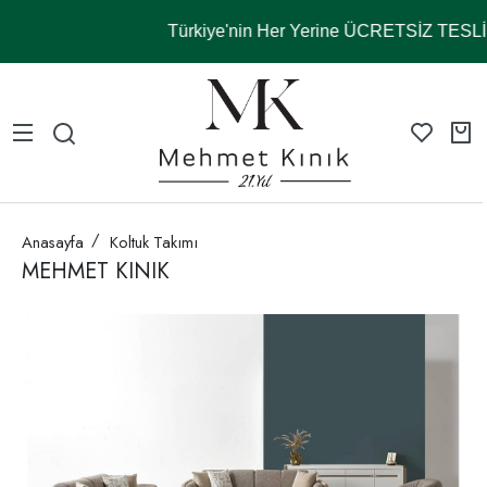
Türkiye'nin Her Yerine ÜCRETSİZ TES
Anasayfa
Koltuk Takımı
MEHMET KINIK