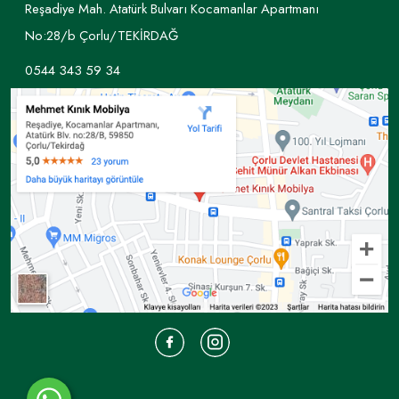
Reşadiye Mah. Atatürk Bulvarı Kocamanlar Apartmanı
No:28/b Çorlu/TEKİRDAĞ
0544 343 59 34