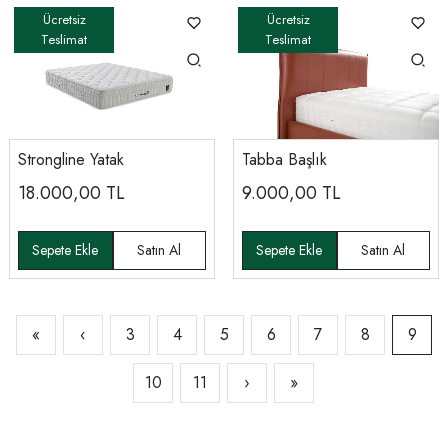
Strongline Yatak
Tabba Başlık
18.000,00
TL
9.000,00
TL
«
‹
3
4
5
6
7
8
9
10
11
›
»